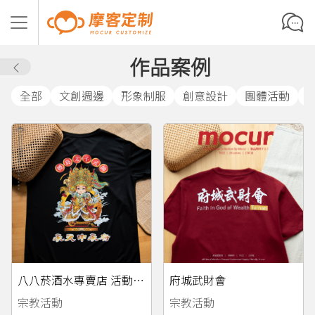
作品案例
全部
文創週邊
形象制服
創意設計
團體活動
八八菸酒水專賣店 活動紀念T
府城武財會
宗教活動
宗教活動